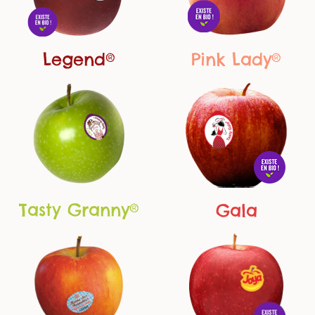
Pink Lady®
Legend®
Tasty Granny®
Gala