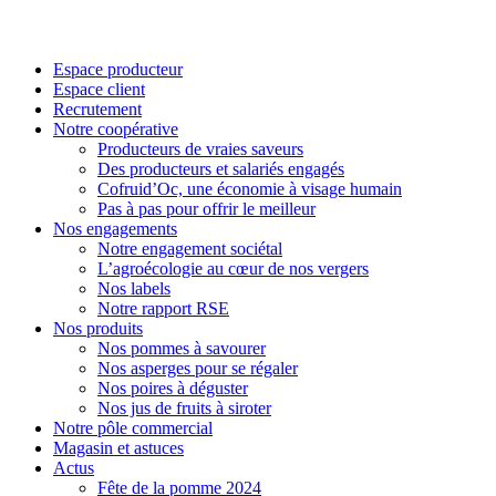
Espace producteur
Espace client
Recrutement
Notre coopérative
Producteurs de vraies saveurs
Des producteurs et salariés engagés
Cofruid’Oc, une économie à visage humain
Pas à pas pour offrir le meilleur
Nos engagements
Notre engagement sociétal
L’agroécologie au cœur de nos vergers
Nos labels
Notre rapport RSE
Nos produits
Nos pommes à savourer
Nos asperges pour se régaler
Nos poires à déguster
Nos jus de fruits à siroter
Notre pôle commercial
Magasin et astuces
Actus
Fête de la pomme 2024