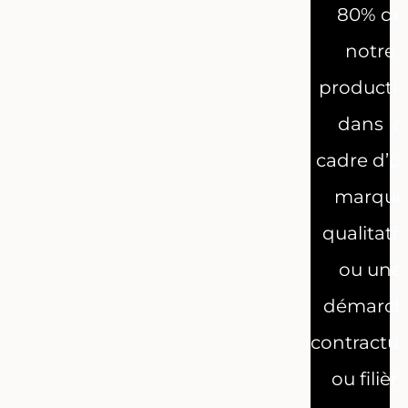
80% de
notre
producti
dans le
cadre d’u
marque
qualitati
ou une
démarch
contractue
ou filièr