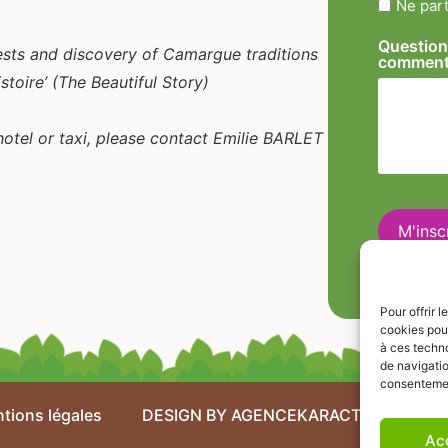
Ne part
Question
sts and discovery of Camargue traditions
commen
stoire’ (The Beautiful Story)
hotel or taxi, please contact Emilie BARLET
Pour offrir 
cookies pour
à ces techn
de navigatio
consentement
tions légales
DESIGN BY AGENCEKARACTERE.FR
Ac