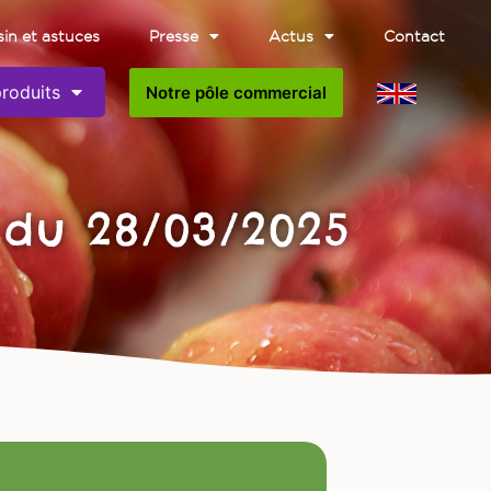
in et astuces
Presse
Actus
Contact
roduits
Notre pôle commercial
 du 28/03/2025