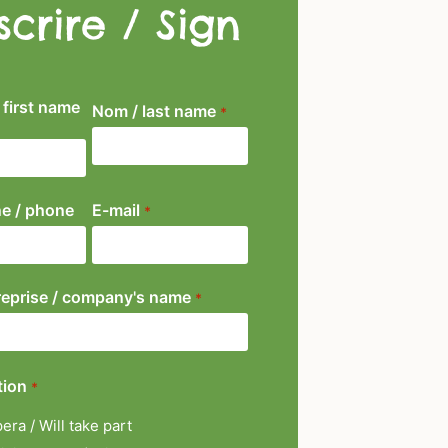
nscrire / Sign
 first name
Nom / last name
*
e / phone
E-mail
*
eprise / company's name
*
tion
*
pera / Will take part