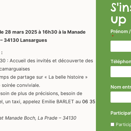
S'i
up
Prénom /
le 28 mars 2025 à
16h30 à la Manade
*
 – 34130 Lansargues
:
0 : Accueil des invités et découverte des
Téléphon
 camarguaises
mps de partage sur « La belle histoire »
 soirée conviviale.
Nom entr
soin de plus de précisions, besoin de
el, un taxi, appelez Emilie BARLET au
06 35
Participa
at Manade Boch, La Prade – 34130
Partici