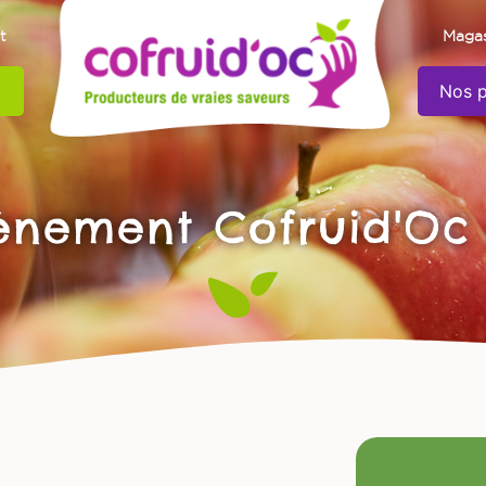
t
Magas
Nos p
vènement Cofruid'Oc