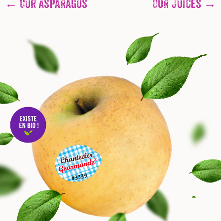
← Our Asparagus
Our Juices →